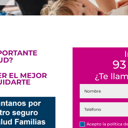
PORTANTE
UD?
93
R EL MEJOR
¿Te lla
UIDARTE
Acepto la política d