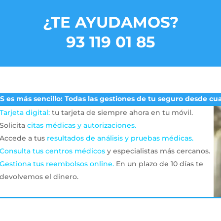
¿TE AYUDAMOS?
93 119 01 85
 es más sencillo: Todas las gestiones de tu seguro desde cua
Tarjeta digital:
tu tarjeta de siempre ahora en tu móvil.
Solicita
citas médicas y autorizaciones.
Accede a tus
resultados de análisis y pruebas médicas.
Consulta tus centros médicos
y especialistas más cercanos.
Gestiona tus reembolsos online.
En un plazo de 10 días te
devolvemos el dinero.