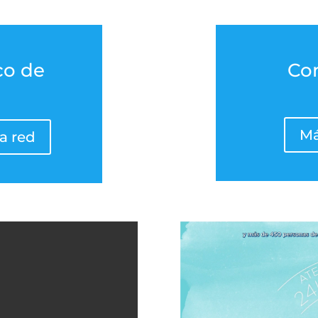
co de
Co
Má
a red