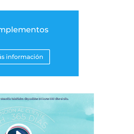
mplementos
s información