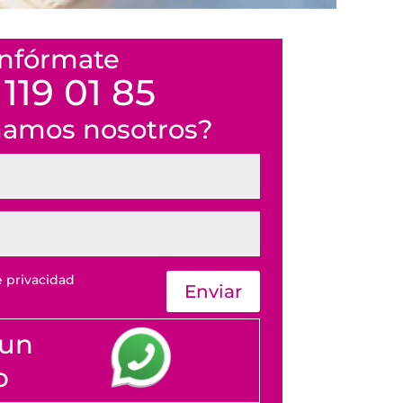
Infórmate
 119 01 85
mamos nosotros?
e privacidad
Enviar
 un
p