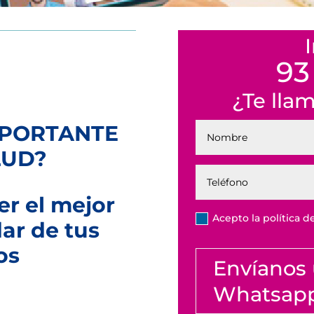
93
¿Te lla
MPORTANTE
LUD?
r el mejor
Acepto la política d
ar de tus
os
Envíanos
Whatsap