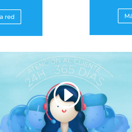
Má
a red